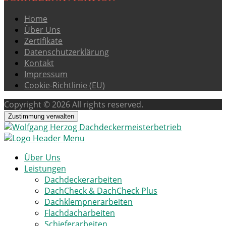
Home
Über Uns
Zertifikate
Datenschutzerklärung
Kontakt
Impressum
Cookie-Richtlinie (EU)
Copyright © 2026 All rights reserved.
Zustimmung verwalten
Über Uns
Leistungen
Dachdeckerarbeiten
DachCheck & DachCheck Plus
Dachklempnerarbeiten
Flachdacharbeiten
Schieferarbeiten