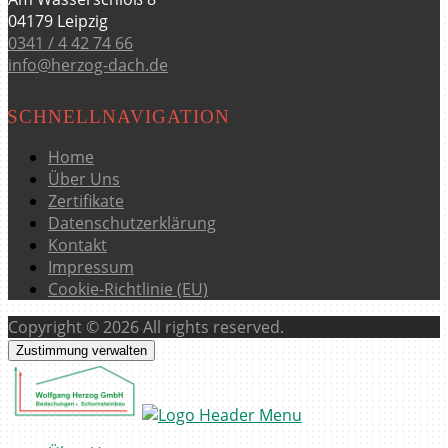
04179 Leipzig
0341 / 4 42 74 66
info@herzog-dach.de
SCHNELLNAVIGATION
Home
Über Uns
Zertifikate
Datenschutzerklärung
Kontakt
Impressum
Cookie-Richtlinie (EU)
Copyright © 2026 All rights reserved.
Zustimmung verwalten