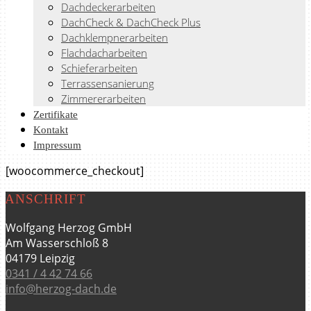
Dachdeckerarbeiten
DachCheck & DachCheck Plus
Dachklempnerarbeiten
Flachdacharbeiten
Schieferarbeiten
Terrassensanierung
Zimmererarbeiten
Zertifikate
Kontakt
Impressum
[woocommerce_checkout]
ANSCHRIFT
Wolfgang Herzog GmbH
Am Wasserschloß 8
04179 Leipzig
0341 / 4 42 74 66
info@herzog-dach.de