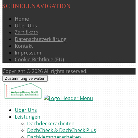
SCHNELLNAVIGATION
Home
Über Uns
Zertifikate
Datenschutzerklärung
Kontakt
Impressum
Cookie-Richtlinie (EU)
Copyright © 2026 All rights reserved.
Zustimmung verwalten
Über Uns
Leistungen
Dachdeckerarbeiten
DachCheck & DachCheck Plus
Dachklempnerarbeiten